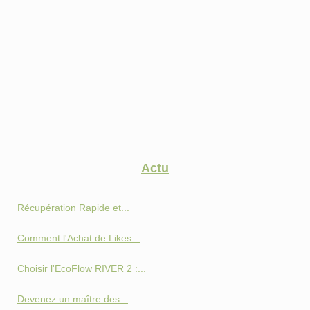
Actu
Récupération Rapide et...
Comment l'Achat de Likes...
Choisir l'EcoFlow RIVER 2 :...
Devenez un maître des...