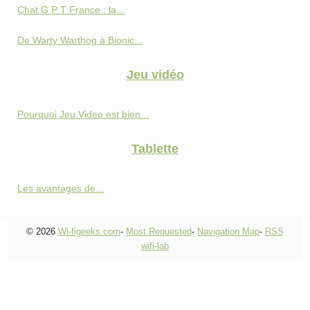
Chat G P T France : la...
De Warty Warthog à Bionic...
Jeu vidéo
Pourquoi Jeu.Video est bien...
Tablette
Les avantages de...
© 2026
Wi-figeeks.com
-
Most Requested
-
Navigation Map
-
RSS
wifi-lab