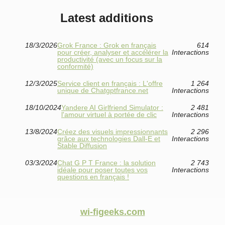
Latest additions
18/3/2026
Grok France : Grok en français
614
pour créer, analyser et accélérer la
Interactions
productivité (avec un focus sur la
conformité)
12/3/2025
Service client en français : L'offre
1 264
unique de Chatgptfrance.net
Interactions
18/10/2024
Yandere AI Girlfriend Simulator :
2 481
l'amour virtuel à portée de clic
Interactions
13/8/2024
Créez des visuels impressionnants
2 296
grâce aux technologies Dall-E et
Interactions
Stable Diffusion
03/3/2024
Chat G P T France : la solution
2 743
idéale pour poser toutes vos
Interactions
questions en français !
wi-figeeks.com