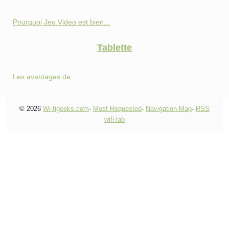
Pourquoi Jeu.Video est bien...
Tablette
Les avantages de...
© 2026
Wi-figeeks.com
-
Most Requested
-
Navigation Map
-
RSS
wifi-lab